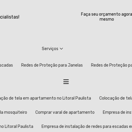
Faça seu orçamento agor
ialistas!
mesmo
Serviços
Escadas
Redes de Proteção para Janelas
Redes de Proteção 
cação de tela em apartamento no Litoral Paulista
Colocação de t
ela mosquiteiro
Comprar varal de apartamento
Empresa de in
o Litoral Paulista
Empresa de instalação de redes para escadas 