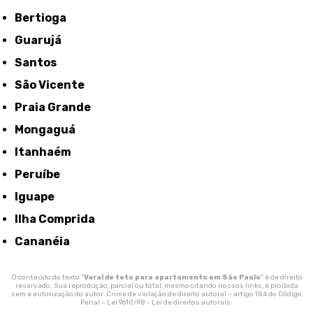
Bertioga
Guarujá
Santos
São Vicente
Praia Grande
Mongaguá
Itanhaém
Peruíbe
Iguape
Ilha Comprida
Cananéia
O conteúdo do texto "
Varal de teto para apartamento em São Paulo
" é de direito
reservado. Sua reprodução, parcial ou total, mesmo citando nossos links, é proibida
sem a autorização do autor. Crime de violação de direito autoral – artigo 184 do Código
Penal –
Lei 9610/98 - Lei de direitos autorais
.