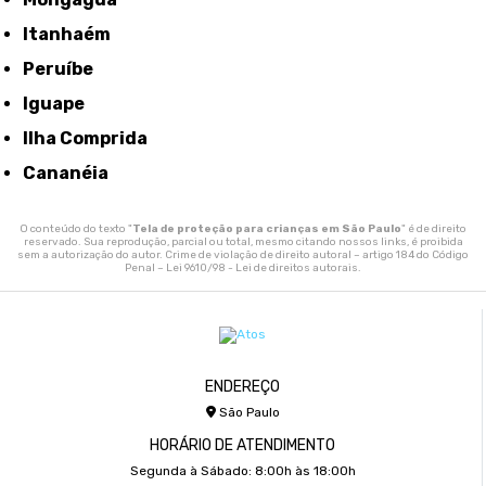
Itanhaém
Peruíbe
Iguape
Ilha Comprida
Cananéia
O conteúdo do texto "
Tela de proteção para crianças em São Paulo
" é de direito
reservado. Sua reprodução, parcial ou total, mesmo citando nossos links, é proibida
sem a autorização do autor. Crime de violação de direito autoral – artigo 184 do Código
Penal –
Lei 9610/98 - Lei de direitos autorais
.
ENDEREÇO
São Paulo
HORÁRIO DE ATENDIMENTO
Segunda à Sábado: 8:00h às 18:00h