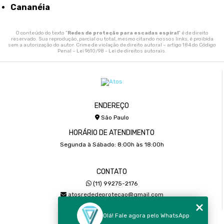
Cananéia
O conteúdo do texto "
Redes de proteção para escadas espiral
" é de direito
reservado. Sua reprodução, parcial ou total, mesmo citando nossos links, é proibida
sem a autorização do autor. Crime de violação de direito autoral – artigo 184 do Código
Penal –
Lei 9610/98 - Lei de direitos autorais
.
ENDEREÇO
São Paulo
HORÁRIO DE ATENDIMENTO
Segunda à Sábado: 8:00h às 18:00h
CONTATO
(11) 99275-2176
atosrededeprotecao@gmail.com
Olá! Fale agora pelo WhatsApp
MENU