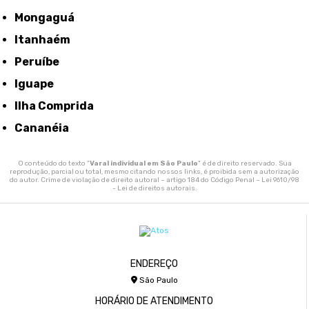
Mongaguá
Itanhaém
Peruíbe
Iguape
Ilha Comprida
Cananéia
O conteúdo do texto "
Varal individual em São Paulo
" é de direito reservado. Sua
reprodução, parcial ou total, mesmo citando nossos links, é proibida sem a autorização
do autor. Crime de violação de direito autoral – artigo 184 do Código Penal –
Lei 9610/98
- Lei de direitos autorais
.
ENDEREÇO
São Paulo
HORÁRIO DE ATENDIMENTO