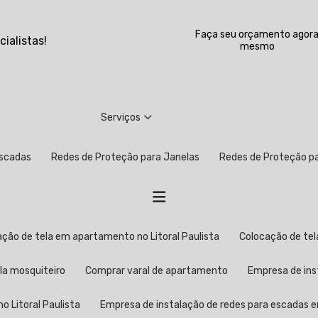
Faça seu orçamento agor
ialistas!
mesmo
Serviços
Escadas
Redes de Proteção para Janelas
Redes de Proteção 
cação de tela em apartamento no Litoral Paulista
Colocação de t
ela mosquiteiro
Comprar varal de apartamento
Empresa de in
o Litoral Paulista
Empresa de instalação de redes para escadas 