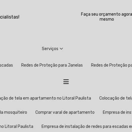
Faça seu orçamento agor
ialistas!
mesmo
Serviços
Escadas
Redes de Proteção para Janelas
Redes de Proteção 
cação de tela em apartamento no Litoral Paulista
Colocação de t
ela mosquiteiro
Comprar varal de apartamento
Empresa de in
o Litoral Paulista
Empresa de instalação de redes para escadas 