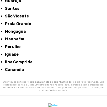
Guarujá
Santos
São Vicente
Praia Grande
Mongaguá
Itanhaém
Peruíbe
Iguape
Ilha Comprida
Cananéia
O conteúdo do texto "
Rede para janela de apartamento
" é de direito reservado. Sua
reprodução, parcial ou total, mesmo citando nossos links, é proibida sem a autorização
do autor. Crime de violação de direito autoral – artigo 184 do Código Penal –
Lei 9610/98
- Lei de direitos autorais
.