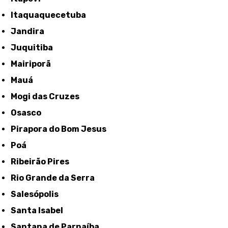
Itaquaquecetuba
Jandira
Juquitiba
Mairiporã
Mauá
Mogi das Cruzes
Osasco
Pirapora do Bom Jesus
Poá
Ribeirão Pires
Rio Grande da Serra
Salesópolis
Santa Isabel
Santana de Parnaíba