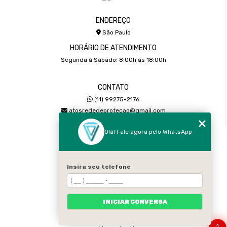
ENDEREÇO
São Paulo
HORÁRIO DE ATENDIMENTO
Segunda à Sábado: 8:00h às 18:00h
CONTATO
(11) 99275-2176
atosrededeprotecao@gmail.com
Olá! Fale agora pelo WhatsApp
MENU
Home
Sobre
Insira seu telefone
Serviços
Galeria
INICIAR CONVERSA
Contato
Categorias
1