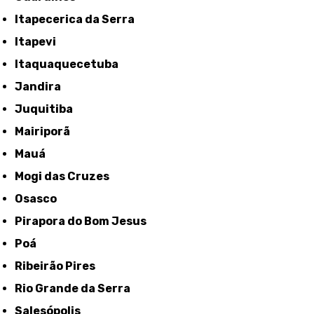
Itapecerica da Serra
Itapevi
Itaquaquecetuba
Jandira
Juquitiba
Mairiporã
Mauá
Mogi das Cruzes
Osasco
Pirapora do Bom Jesus
Poá
Ribeirão Pires
Rio Grande da Serra
Salesópolis