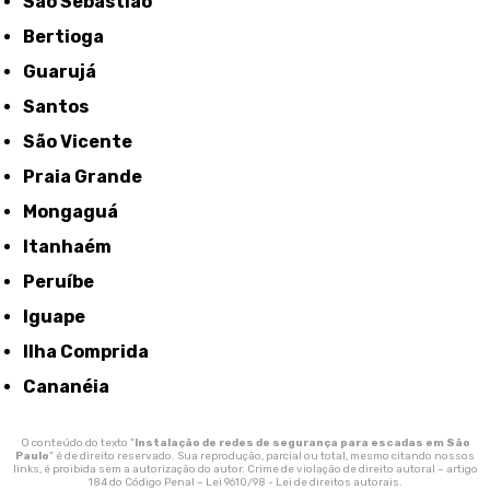
São Sebastião
Bertioga
Guarujá
Santos
São Vicente
Praia Grande
Mongaguá
Itanhaém
Peruíbe
Iguape
Ilha Comprida
Cananéia
O conteúdo do texto "
Instalação de redes de segurança para escadas em São
Paulo
" é de direito reservado. Sua reprodução, parcial ou total, mesmo citando nossos
links, é proibida sem a autorização do autor. Crime de violação de direito autoral – artigo
184 do Código Penal –
Lei 9610/98 - Lei de direitos autorais
.