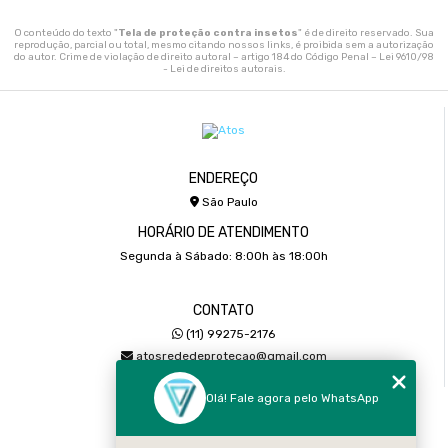
O conteúdo do texto "
Tela de proteção contra insetos
" é de direito reservado. Sua
reprodução, parcial ou total, mesmo citando nossos links, é proibida sem a autorização
do autor. Crime de violação de direito autoral – artigo 184 do Código Penal –
Lei 9610/98
- Lei de direitos autorais
.
ENDEREÇO
São Paulo
HORÁRIO DE ATENDIMENTO
Segunda à Sábado: 8:00h às 18:00h
CONTATO
(11) 99275-2176
atosrededeprotecao@gmail.com
Olá! Fale agora pelo WhatsApp
MENU
Home