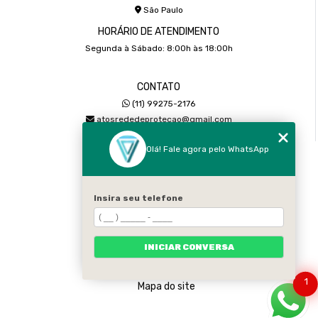
São Paulo
HORÁRIO DE ATENDIMENTO
Segunda à Sábado: 8:00h às 18:00h
CONTATO
(11) 99275-2176
atosrededeprotecao@gmail.com
Olá! Fale agora pelo WhatsApp
MENU
Home
Sobre
Insira seu telefone
Serviços
Galeria
INICIAR CONVERSA
Contato
Categorias
1
Mapa do site