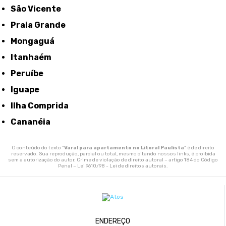
São Vicente
Praia Grande
Mongaguá
Itanhaém
Peruíbe
Iguape
Ilha Comprida
Cananéia
O conteúdo do texto "
Varal para apartamento no Litoral Paulista
" é de direito
reservado. Sua reprodução, parcial ou total, mesmo citando nossos links, é proibida
sem a autorização do autor. Crime de violação de direito autoral – artigo 184 do Código
Penal –
Lei 9610/98 - Lei de direitos autorais
.
ENDEREÇO