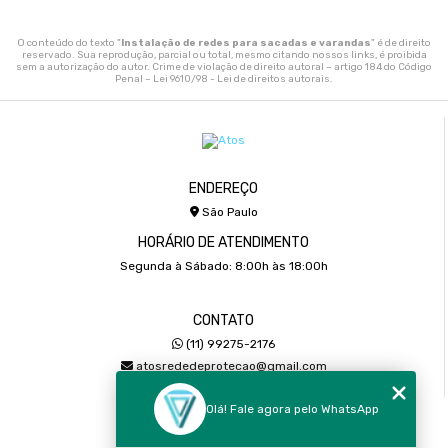
O conteúdo do texto "
Instalação de redes para sacadas e varandas
" é de direito
reservado. Sua reprodução, parcial ou total, mesmo citando nossos links, é proibida
sem a autorização do autor. Crime de violação de direito autoral – artigo 184 do Código
Penal –
Lei 9610/98 - Lei de direitos autorais
.
ENDEREÇO
São Paulo
HORÁRIO DE ATENDIMENTO
Segunda à Sábado: 8:00h às 18:00h
CONTATO
(11) 99275-2176
atosrededeprotecao@gmail.com
Olá! Fale agora pelo WhatsApp
MENU
Home