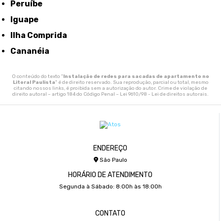
Peruíbe
Iguape
Ilha Comprida
Cananéia
O conteúdo do texto "
Instalação de redes para sacadas de apartamento no
Litoral Paulista
" é de direito reservado. Sua reprodução, parcial ou total, mesmo
citando nossos links, é proibida sem a autorização do autor. Crime de violação de
direito autoral – artigo 184 do Código Penal –
Lei 9610/98 - Lei de direitos autorais
.
ENDEREÇO
São Paulo
HORÁRIO DE ATENDIMENTO
Segunda à Sábado: 8:00h às 18:00h
CONTATO