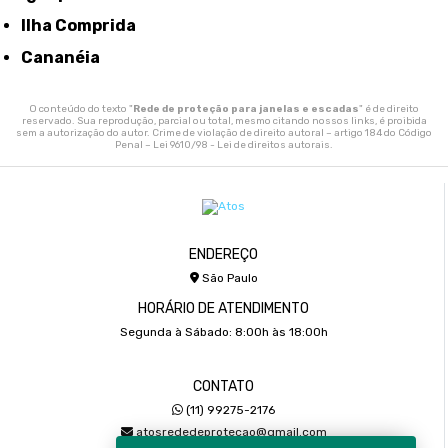
Ilha Comprida
Cananéia
O conteúdo do texto "
Rede de proteção para janelas e escadas
" é de direito
reservado. Sua reprodução, parcial ou total, mesmo citando nossos links, é proibida
sem a autorização do autor. Crime de violação de direito autoral – artigo 184 do Código
Penal –
Lei 9610/98 - Lei de direitos autorais
.
ENDEREÇO
São Paulo
HORÁRIO DE ATENDIMENTO
Segunda à Sábado: 8:00h às 18:00h
CONTATO
(11) 99275-2176
atosrededeprotecao@gmail.com