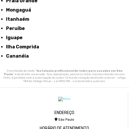
Praia Grande
Mongaguá
Itanhaém
Peruíbe
Iguape
Ilha Comprida
Cananéia
O conteúdo do texto "
Instalação profissional de redes para sacadas em São
Paulo
" é de direito reservado. Sua reprodução, parcial ou total, mesmo citando nossos
links, é proibida sem a autorização do autor. Crime de violação de direito autoral – artigo
184 do Código Penal –
Lei 9610/98 - Lei de direitos autorais
.
ENDEREÇO
São Paulo
HORÁRIO DE ATENDIMENTO