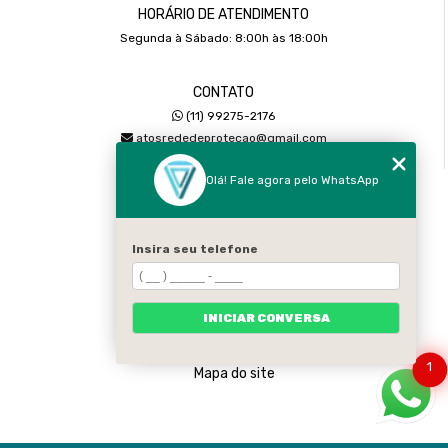
HORÁRIO DE ATENDIMENTO
Segunda à Sábado: 8:00h às 18:00h
CONTATO
(11) 99275-2176
atosrededeprotecao@gmail.com
Olá! Fale agora pelo WhatsApp
MENU
Home
Sobre
Insira seu telefone
Serviços
Galeria
INICIAR CONVERSA
Contato
Categorias
1
Mapa do site