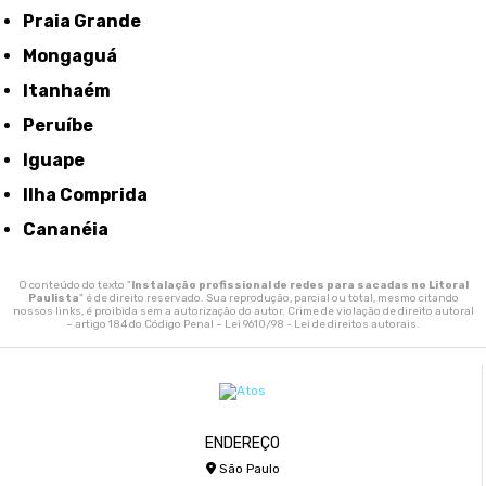
Praia Grande
Mongaguá
Itanhaém
Peruíbe
Iguape
Ilha Comprida
Cananéia
O conteúdo do texto "
Instalação profissional de redes para sacadas no Litoral
Paulista
" é de direito reservado. Sua reprodução, parcial ou total, mesmo citando
nossos links, é proibida sem a autorização do autor. Crime de violação de direito autoral
– artigo 184 do Código Penal –
Lei 9610/98 - Lei de direitos autorais
.
ENDEREÇO
São Paulo