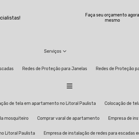
Faça seu orçamento agor
ialistas!
mesmo
Serviços
Escadas
Redes de Proteção para Janelas
Redes de Proteção 
cação de tela em apartamento no Litoral Paulista
Colocação de t
ela mosquiteiro
Comprar varal de apartamento
Empresa de in
o Litoral Paulista
Empresa de instalação de redes para escadas 