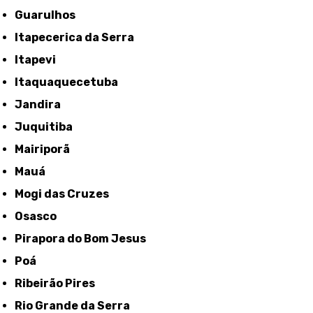
Guarulhos
Itapecerica da Serra
Itapevi
Itaquaquecetuba
Jandira
Juquitiba
Mairiporã
Mauá
Mogi das Cruzes
Osasco
Pirapora do Bom Jesus
Poá
Ribeirão Pires
Rio Grande da Serra