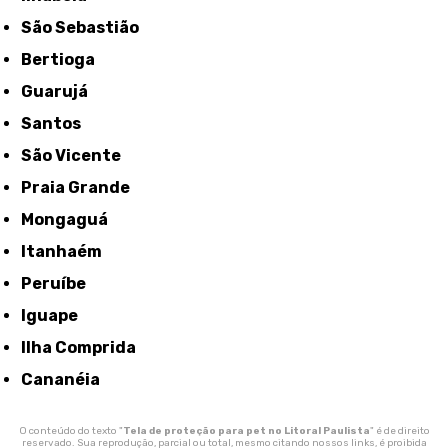
São Sebastião
Bertioga
Guarujá
Santos
São Vicente
Praia Grande
Mongaguá
Itanhaém
Peruíbe
Iguape
Ilha Comprida
Cananéia
O conteúdo do texto "
Tela de proteção para pet no Litoral Paulista
" é de direito
reservado. Sua reprodução, parcial ou total, mesmo citando nossos links, é proibida