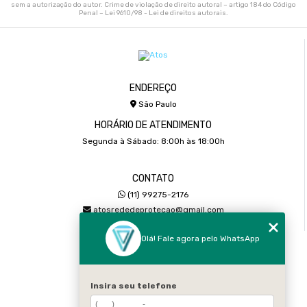
sem a autorização do autor. Crime de violação de direito autoral – artigo 184 do Código
Penal –
Lei 9610/98 - Lei de direitos autorais
.
ENDEREÇO
São Paulo
HORÁRIO DE ATENDIMENTO
Segunda à Sábado: 8:00h às 18:00h
CONTATO
(11) 99275-2176
atosrededeprotecao@gmail.com
Olá! Fale agora pelo WhatsApp
MENU
Home
Sobre
Insira seu telefone
Serviços