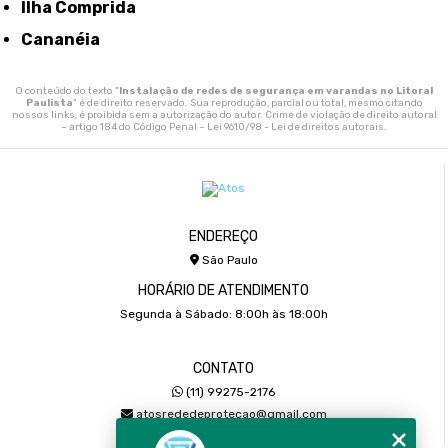
Ilha Comprida
Cananéia
O conteúdo do texto "
Instalação de redes de segurança em varandas no Litoral
Paulista
" é de direito reservado. Sua reprodução, parcial ou total, mesmo citando
nossos links, é proibida sem a autorização do autor. Crime de violação de direito autoral
– artigo 184 do Código Penal –
Lei 9610/98 - Lei de direitos autorais
.
ENDEREÇO
São Paulo
HORÁRIO DE ATENDIMENTO
Segunda à Sábado: 8:00h às 18:00h
CONTATO
(11) 99275-2176
atosrededeprotecao@gmail.com