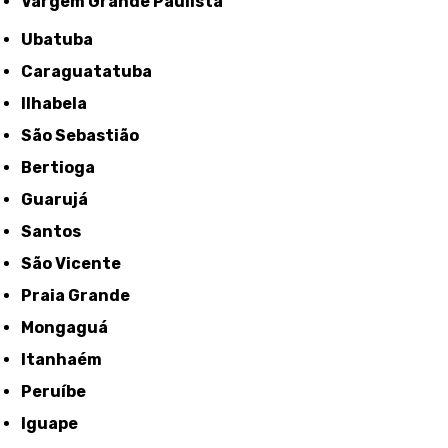
Vargem Grande Paulista
Ubatuba
Caraguatatuba
Ilhabela
São Sebastião
Bertioga
Guarujá
Santos
São Vicente
Praia Grande
Mongaguá
Itanhaém
Peruíbe
Iguape