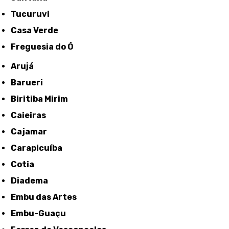
Tucuruvi
Casa Verde
Freguesia do Ó
Arujá
Barueri
Biritiba Mirim
Caieiras
Cajamar
Carapicuíba
Cotia
Diadema
Embu das Artes
Embu-Guaçu