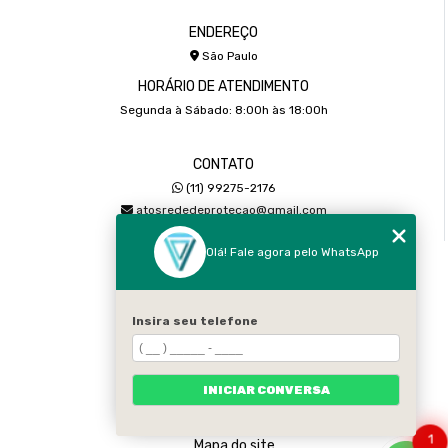
ENDEREÇO
São Paulo
HORÁRIO DE ATENDIMENTO
Segunda à Sábado: 8:00h às 18:00h
CONTATO
(11) 99275-2176
atosrededeprotecao@gmail.com
Olá! Fale agora pelo WhatsApp
MENU
Home
Sobre
Insira seu telefone
Serviços
Galeria
INICIAR CONVERSA
Contato
Categorias
1
Mapa do site