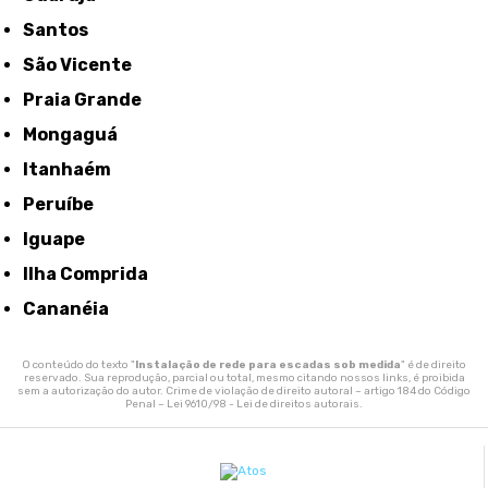
Santos
São Vicente
Praia Grande
Mongaguá
Itanhaém
Peruíbe
Iguape
Ilha Comprida
Cananéia
O conteúdo do texto "
Instalação de rede para escadas sob medida
" é de direito
reservado. Sua reprodução, parcial ou total, mesmo citando nossos links, é proibida
sem a autorização do autor. Crime de violação de direito autoral – artigo 184 do Código
Penal –
Lei 9610/98 - Lei de direitos autorais
.