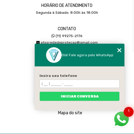
HORÁRIO DE ATENDIMENTO
Segunda à Sábado: 8:00h às 18:00h
CONTATO
(11) 99275-2176
atosrededeprotecao@gmail.com
Olá! Fale agora pelo WhatsApp
MENU
Home
Sobre
Insira seu telefone
Serviços
Galeria
INICIAR CONVERSA
Contato
Categorias
1
Mapa do site