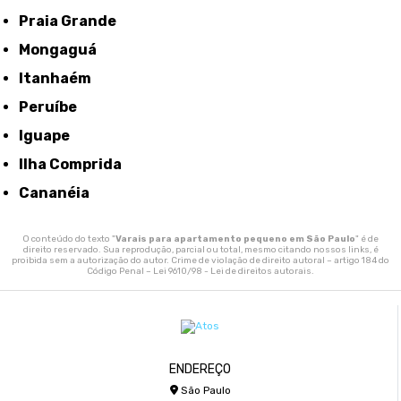
Praia Grande
Mongaguá
Itanhaém
Peruíbe
Iguape
Ilha Comprida
Cananéia
O conteúdo do texto "
Varais para apartamento pequeno em São Paulo
" é de
direito reservado. Sua reprodução, parcial ou total, mesmo citando nossos links, é
proibida sem a autorização do autor. Crime de violação de direito autoral – artigo 184 do
Código Penal –
Lei 9610/98 - Lei de direitos autorais
.
ENDEREÇO
São Paulo